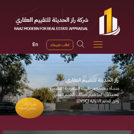
Ski
t
conten
En
اطلب تقييمك
راز الحديثة للتقييم العقاري
منشأة معتمدة من الهيئة السعودية للمقيميين
المعتمدين؛ كما نقدم خدمات التقييم العقاري
(IVSC) وفق المعايير الدولية
تريد إكتشاف
مزيد من خدماتنا؟