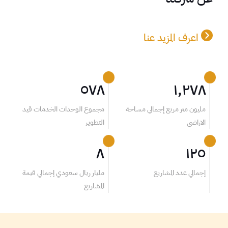
اعرف المزيد عنا
٥٧٨
١,٢٧٨
مليون متر مربع إجمالي مساحة
مجموع الوحدات الخدمات قيد
الاراضى
التطوير
٨
١٢٥
إجمالي عدد المشاريع
مليار ريال سعودي إجمالي قيمة
المشاريع